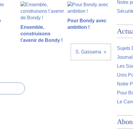
Notre 
Sécurit
e
Pour Bondy avec
Ensemble,
ambition !
Actua
construisons
l’avenir de Bondy !
Sujets 
S. Gassama
Journa
Les So
Unis Po
Notre 
Pour Bo
Le Can
Abon