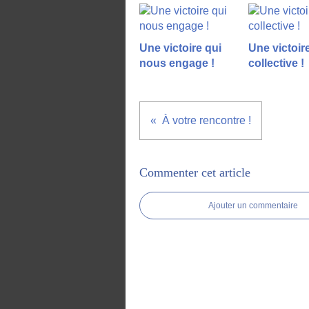
Une victoire qui
Une victoir
nous engage !
collective !
À votre rencontre !
Commenter cet article
Ajouter un commentaire