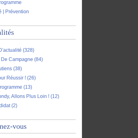
programme
é | Prévention
lités
D'actualité
(328)
l De Campagne
(84)
utiens
(38)
ur Réussir !
(26)
Programme
(13)
ndy, Allons Plus Loin !
(12)
didat
(2)
nez-vous