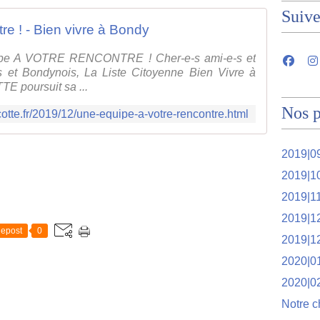
Suiv
re ! - Bien vivre à Bondy
ipe A VOTRE RENCONTRE ! Cher-e-s ami-e-s et
s et Bondynois, La Liste Citoyenne Bien Vivre à
E poursuit sa ...
Nos p
tcotte.fr/2019/12/une-equipe-a-votre-rencontre.html
2019|09
2019|1
2019|1
2019|1
epost
0
2019|1
2020|01
2020|0
Notre c