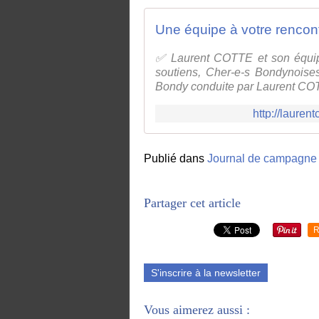
Une équipe à votre rencont
✅ Laurent COTTE et son équ
soutiens, Cher-e-s Bondynoise
Bondy conduite par Laurent COTT
http://lauren
Publié dans
Journal de campagne
Partager cet article
R
S'inscrire à la newsletter
Vous aimerez aussi :