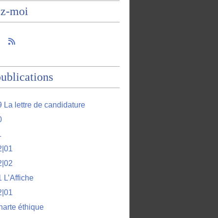
ez-moi
ublications
 La lettre de candidature
0
1
2|01
2|02
 L’Affiche
2|01
harte éthique