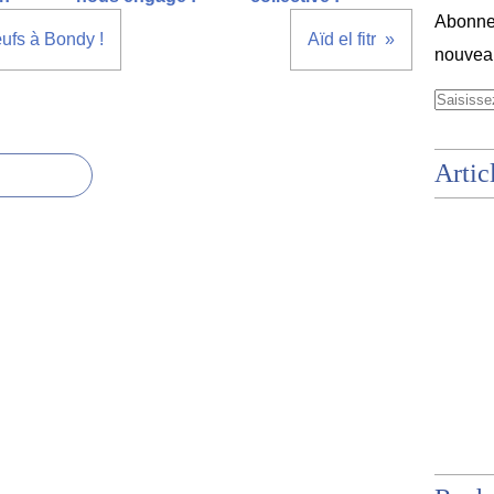
Abonnez
fs à Bondy !
Aïd el fitr
nouveau
Artic