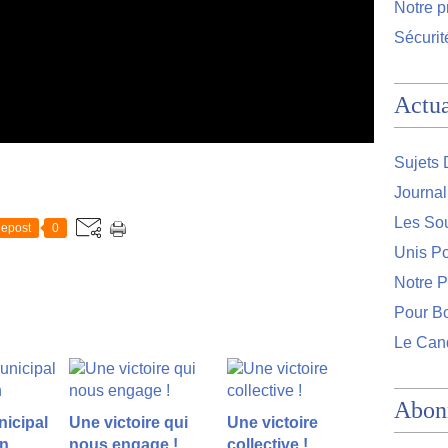
Notre 
Sécurit
Actua
Sujets 
Journa
Les So
epost
0
Unis Po
Notre 
Pour Bo
Le Can
Abon
icipal
Une victoire qui
Une victoire
on
nous engage !
collective !