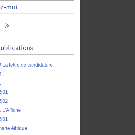
ez-moi
ublications
 La lettre de candidature
0
1
2|01
2|02
 L’Affiche
2|01
harte éthique