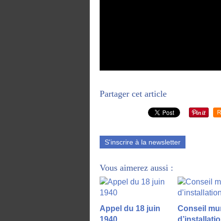
Partager cet article
R
S'inscrire à la newsletter
Vous aimerez aussi :
Appel du 18 juin
Conseil mun
1940
d’installati