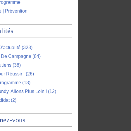
programme
é | Prévention
lités
D'actualité
(328)
l De Campagne
(84)
utiens
(38)
ur Réussir !
(26)
Programme
(13)
ndy, Allons Plus Loin !
(12)
didat
(2)
nez-vous