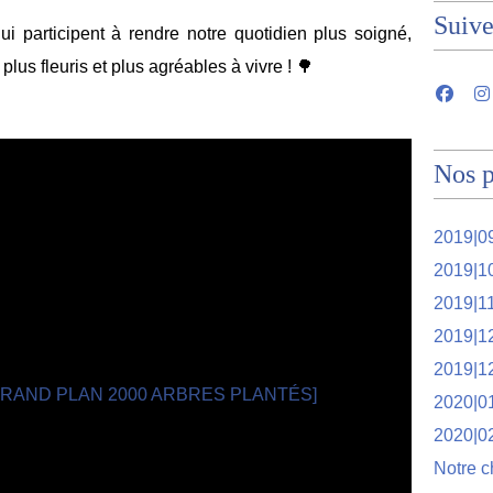
Suiv
i participent à rendre notre quotidien plus soigné,
plus fleuris et plus agréables à vivre ! 🌳
Nos p
2019|09
2019|1
2019|1
2019|1
2019|1
2020|01
2020|0
Notre c