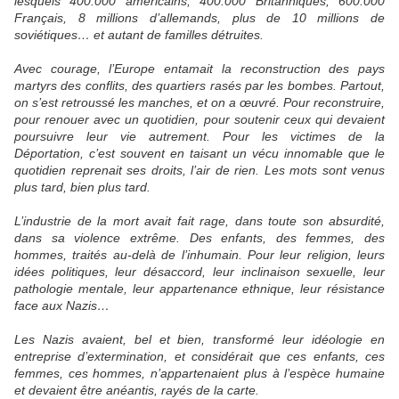
lesquels 400.000 américains, 400.000 Britanniques, 600.000
Français, 8 millions d’allemands, plus de 10 millions de
soviétiques… et autant de familles détruites.
Avec courage, l’Europe entamait la reconstruction des pays
martyrs des conflits, des quartiers rasés par les bombes. Partout,
on s’est retroussé les manches, et on a œuvré. Pour reconstruire,
pour renouer avec un quotidien, pour soutenir ceux qui devaient
poursuivre leur vie autrement. Pour les victimes de la
Déportation, c’est souvent en taisant un vécu innomable que le
quotidien reprenait ses droits, l’air de rien. Les mots sont venus
plus tard, bien plus tard.
L’industrie de la mort avait fait rage, dans toute son absurdité,
dans sa violence extrême. Des enfants, des femmes, des
hommes, traités au-delà de l’inhumain. Pour leur religion, leurs
idées politiques, leur désaccord, leur inclinaison sexuelle, leur
pathologie mentale, leur appartenance ethnique, leur résistance
face aux Nazis…
Les Nazis avaient, bel et bien, transformé leur idéologie en
entreprise d’extermination, et considérait que ces enfants, ces
femmes, ces hommes, n’appartenaient plus à l’espèce humaine
et devaient être anéantis, rayés de la carte.