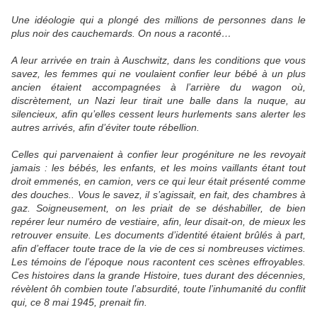
Une idéologie qui a plongé des millions de personnes dans le
plus noir des cauchemards. On nous a raconté…
A leur arrivée en train à Auschwitz, dans les conditions que vous
savez, les femmes qui ne voulaient confier leur bébé à un plus
ancien étaient accompagnées à l’arrière du wagon où,
discrètement, un Nazi leur tirait une balle dans la nuque, au
silencieux, afin qu’elles cessent leurs hurlements sans alerter les
autres arrivés, afin d’éviter toute rébellion.
Celles qui parvenaient à confier leur progéniture ne les revoyait
jamais : les bébés, les enfants, et les moins vaillants étant tout
droit emmenés, en camion, vers ce qui leur était présenté comme
des douches.. Vous le savez, il s’agissait, en fait, des chambres à
gaz. Soigneusement, on les priait de se déshabiller, de bien
repérer leur numéro de vestiaire, afin, leur disait-on, de mieux les
retrouver ensuite. Les documents d’identité étaient brûlés à part,
afin d’effacer toute trace de la vie de ces si nombreuses victimes.
Les témoins de l’époque nous racontent ces scènes effroyables.
Ces histoires dans la grande Histoire, tues durant des décennies,
révèlent ôh combien toute l’absurdité, toute l’inhumanité du conflit
qui, ce 8 mai 1945, prenait fin.