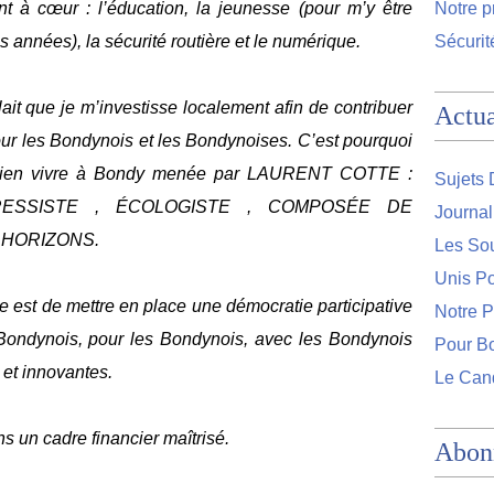
 à cœur : l’éducation, la jeunesse (pour m’y être
Notre 
 années), la sécurité routière et le numérique.
Sécurit
llait que je m’investisse localement afin de contribuer
Actua
our les Bondynois et les Bondynoises. C’est pourquoi
ste Bien vivre à Bondy menée par LAURENT COTTE :
Sujets 
RESSISTE , ÉCOLOGISTE , COMPOSÉE DE
Journa
 HORIZONS.
Les So
Unis Po
 est de mettre en place une démocratie participative
Notre 
ondynois, pour les Bondynois, avec les Bondynois
Pour Bo
 et innovantes.
Le Can
ns un cadre financier maîtrisé.
Abon