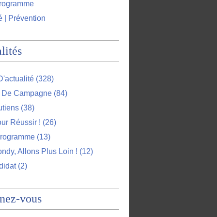
programme
é | Prévention
lités
D'actualité
(328)
l De Campagne
(84)
utiens
(38)
ur Réussir !
(26)
Programme
(13)
ndy, Allons Plus Loin !
(12)
didat
(2)
nez-vous