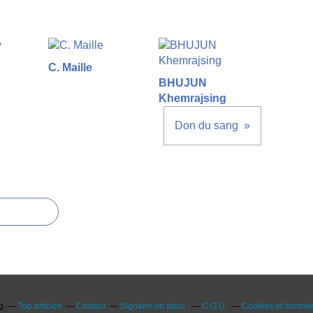
C. Maille
BHUJUN
Khemrajsing
Don du sang
g
Top articles
Contact
Signaler un abus
C.G.U.
Cookies et donnée