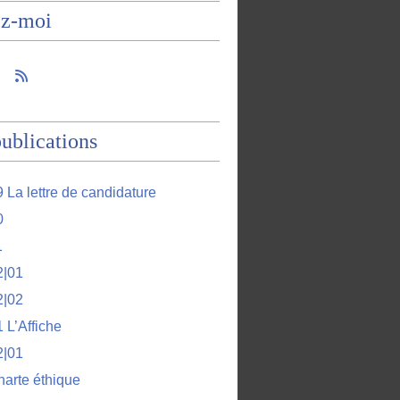
ez-moi
ublications
 La lettre de candidature
0
1
2|01
2|02
 L’Affiche
2|01
harte éthique