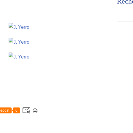
Rech
epost
0