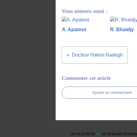
Vous aimerez aussi :
A. Apatout
R. Bhaidjy
Docteur Hakim Nadegh
Commenter cet article
Ajouter un commentaire
Voir le profil de
LC
sur le portail Overblo