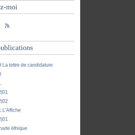
ez-moi
ublications
 La lettre de candidature
0
1
2|01
2|02
 L’Affiche
2|01
harte éthique