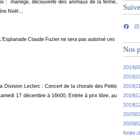
ssi : manège, découverte des animaux de la ferme,
Suiv
Père Noël…
 L’Esplanade Claude Fuzier ne sera pas autorisé ces
Nos p
2019|09
2019|1
la Division Leclerc : Concert de la chorale des Petits
2019|1
amedi 17 décembre à 16h00. Entrée à prix libre, au
2019|1
2019|1
2020|01
2020|0
Notre c