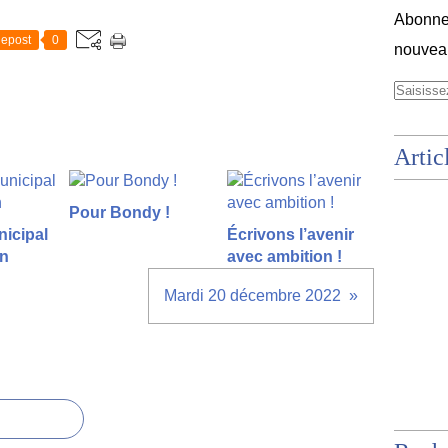
Abonnez
epost
0
nouveau
Artic
Pour Bondy !
icipal
Écrivons l’avenir
on
avec ambition !
Mardi 20 décembre 2022