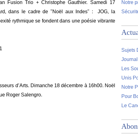
n Fusion Trio + Christophe Gauthier. Samedi 17
Notre 
rd, dans le cadre de "Noël aux Indes" : JOG, la
Sécurit
plexité rythmique se fondent dans une poésie vibrante
Actua
1
Sujets 
Journa
Les So
Unis Po
 Passeurs d’Arts. Dimanche 18 décembre à 16h00. Noël
Notre 
rue Roger Salengro.
Pour Bo
Le Can
Abon