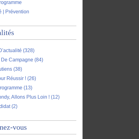
programme
é | Prévention
lités
D'actualité
(328)
l De Campagne
(84)
utiens
(38)
ur Réussir !
(26)
Programme
(13)
ndy, Allons Plus Loin !
(12)
didat
(2)
nez-vous