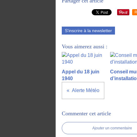
Partager cet article
R
S'inscrire à la newsletter
Vous aimerez aussi :
Appel du 18 juin
Conseil mun
1940
d’installati
Alerte Météo
Commenter cet article
Ajouter un commentaire